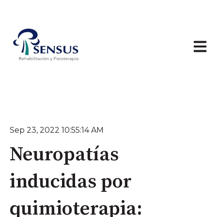
Abrir 
Sep 23, 2022 10:55:14 AM
Neuropatías
inducidas por
quimioterapia: