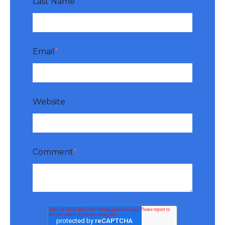
Last Name
Email
*
Website
Comment
*