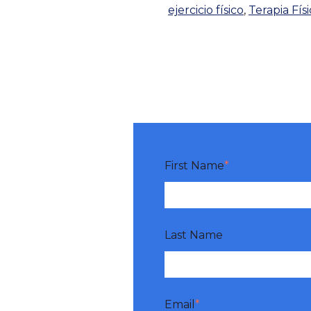
ejercicio físico
,
Terapia Físi
First Name
*
Last Name
Email
*