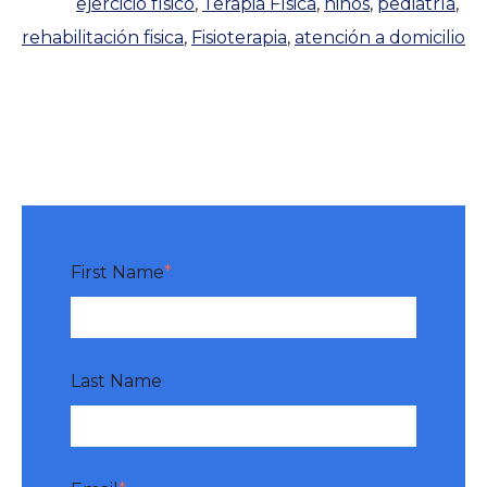
ejercicio físico
,
Terapia Física
,
niños
,
pediatría
,
rehabilitación fisica
,
Fisioterapia
,
atención a domicilio
First Name
*
Last Name